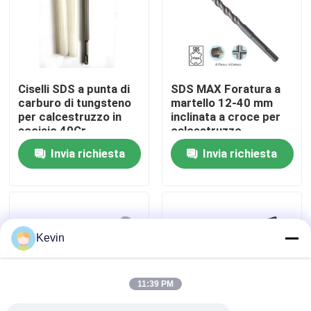
Giro della fabbrica
Controllo di qualità
Ciselli SDS a punta di
SDS MAX Foratura a
carburo di tungsteno
martello 12-40 mm
per calcestruzzo in
inclinata a croce per
Contattici
acciaio 40Cr
calcestruzzo
Invia richiesta
Invia richiesta
Notizie
Richieda una citazione
Kevin
taglienti del hss
11:39 PM
Massoneria Drill Bit