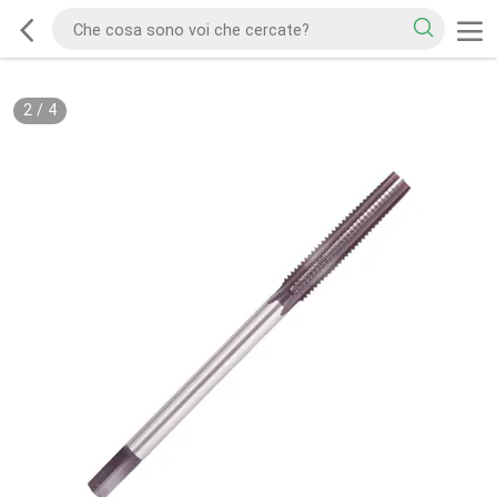
2
/
4