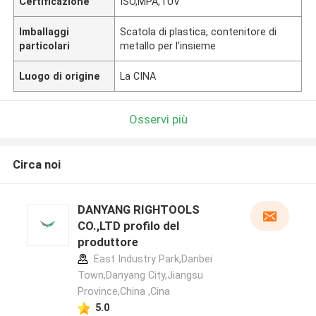
Certificazione
ISO,MPA,TUV
Imballaggi
Scatola di plastica, contenitore di
particolari
metallo per l'insieme
Luogo di origine
La CINA
Osservi più
Circa noi
DANYANG RIGHTOOLS
CO.,LTD profilo del
produttore
East Industry Park,Danbei
Town,Danyang City,Jiangsu
Province,China ,Cina
5.0