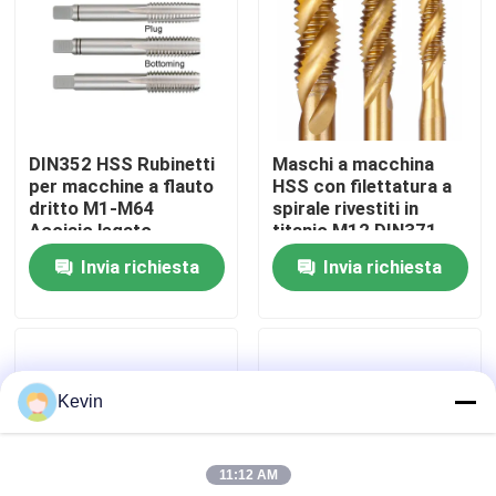
Giro della fabbrica
Controllo di qualità
DIN352 HSS Rubinetti
Maschi a macchina
per macchine a flauto
HSS con filettatura a
Contattici
dritto M1-M64
spirale rivestiti in
Acciaio legato
titanio M12 DIN371
Invia richiesta
Invia richiesta
Notizie
Richieda una citazione
Kevin
taglienti del hss
11:12 AM
Massoneria Drill Bit